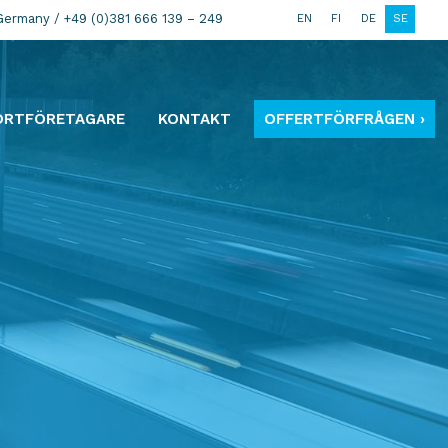
Germany / +49 (0)381 666 139 – 249
EN
FI
DE
SE
ORTFÖRETAGARE
KONTAKT
OFFERTFÖRFRÅGEN ›