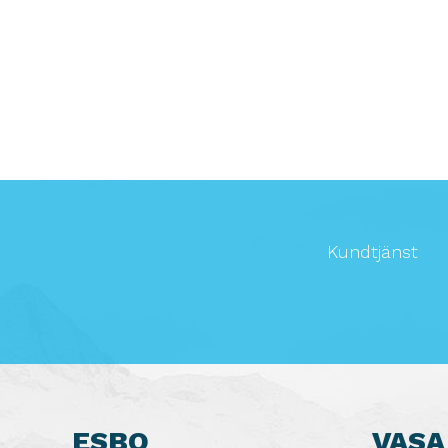
Kundtjänst
ESBO
VASA