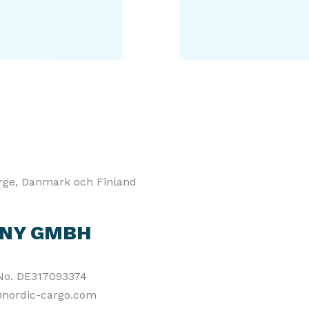
r
Norge, Danmark och Finland
ANY GMBH
No. DE317093374
@nordic-cargo.com