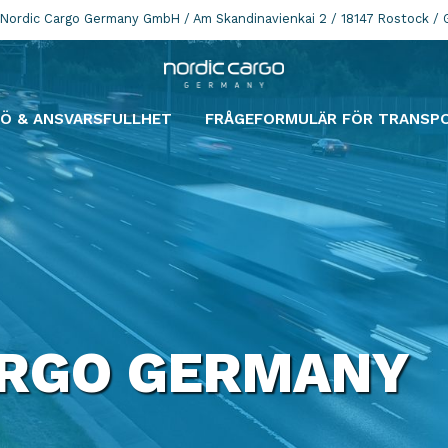
Nordic Cargo Germany GmbH / Am Skandinavienkai 2 / 18147 Rostock / 
JÖ & ANSVARSFULLHET
FRÅGEFORMULÄR FÖR TRANSP
ARGO GERMANY